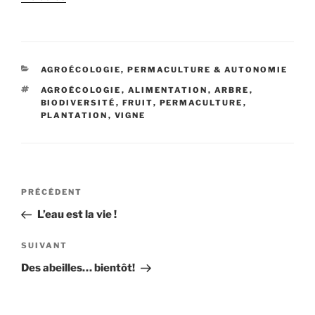
CATÉGORIES
AGROÉCOLOGIE, PERMACULTURE & AUTONOMIE
ÉTIQUETTES
AGROÉCOLOGIE
,
ALIMENTATION
,
ARBRE
,
BIODIVERSITÉ
,
FRUIT
,
PERMACULTURE
,
PLANTATION
,
VIGNE
Navigation
Article
PRÉCÉDENT
de
précédent
L’eau est la vie !
l’article
Article
SUIVANT
suivant
Des abeilles… bientôt!