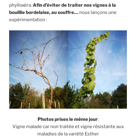
k
e
n
k
phylloxéra.
Afin d’éviter de traiter nos vignes à la
r
bouillie bordelaise, au souffre…
nous lançons une
expérimentation :
Photos prises le même jour
:
Vigne malade car non traitée et vigne résistante aux
maladies de la variété Esther