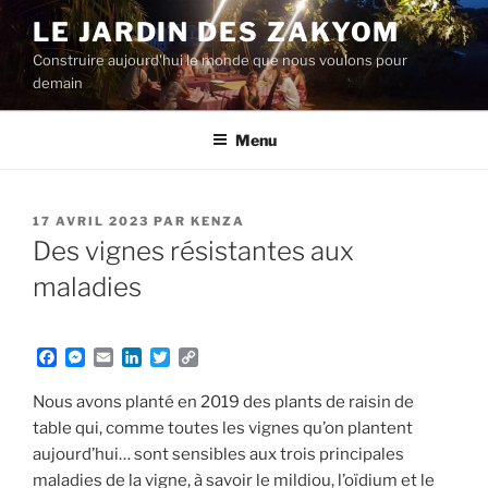
Aller
LE JARDIN DES ZAKYOM
au
Construire aujourd'hui le monde que nous voulons pour
contenu
demain
principal
Menu
PUBLIÉ
17 AVRIL 2023
PAR
KENZA
LE
Des vignes résistantes aux
maladies
F
M
E
L
T
C
a
e
m
i
w
o
c
s
a
n
i
p
Nous avons planté en 2019 des plants de raisin de
e
s
i
k
t
y
table qui, comme toutes les vignes qu’on plantent
b
e
l
e
t
L
aujourd’hui… sont sensibles aux trois principales
o
n
d
e
i
o
g
I
r
n
maladies de la vigne, à savoir le mildiou, l’oïdium et le