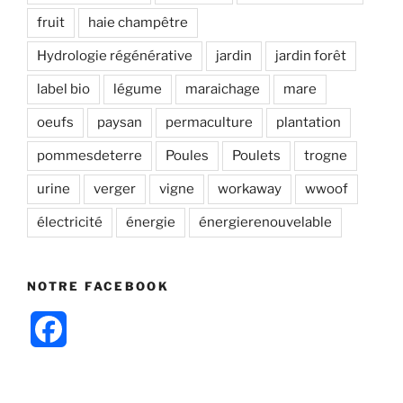
fruit
haie champêtre
Hydrologie régénérative
jardin
jardin forêt
label bio
légume
maraichage
mare
oeufs
paysan
permaculture
plantation
pommesdeterre
Poules
Poulets
trogne
urine
verger
vigne
workaway
wwoof
électricité
énergie
énergierenouvelable
NOTRE FACEBOOK
F
a
c