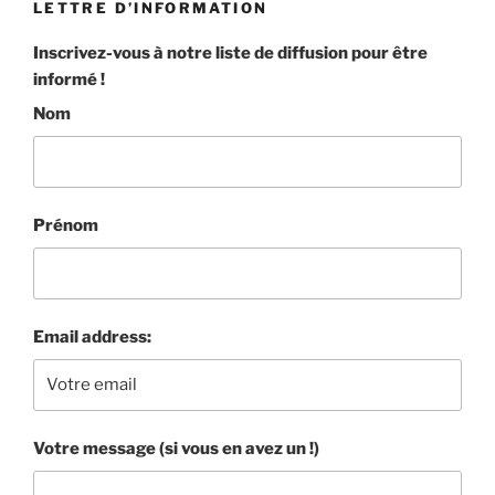
LETTRE D’INFORMATION
e
Inscrivez-vous à notre liste de diffusion pour être
informé !
b
Nom
o
o
k
Prénom
Email address:
Votre message (si vous en avez un !)