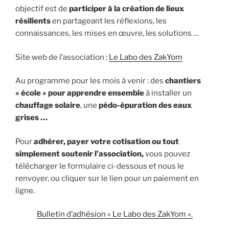
k
e
n
k
objectif est de
participer à la création de lieux
r
résilients
en partageant les réflexions, les
connaissances, les mises en œuvre, les solutions …
Site web de l’association :
Le Labo des ZakYom
Au programme pour les mois à venir : des
chantiers
« école » pour apprendre ensemble
à installer un
chauffage solaire
, une
pédo-épuration des eaux
grises …
Pour
adhérer, payer votre cotisation ou tout
simplement soutenir l’association,
vous pouvez
télécharger le formulaire ci-dessous et nous le
renvoyer, ou cliquer sur le lien pour un paiement en
ligne.
Bulletin d’adhésion « Le Labo des ZakYom ».