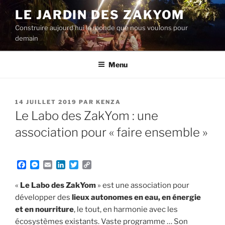
Aller
LE JARDIN DES ZAKYOM
au
Construire aujourd'hui le monde que nous voulons pour
contenu
demain
principal
Menu
PUBLIÉ
14 JUILLET 2019
PAR
KENZA
LE
Le Labo des ZakYom : une
association pour « faire ensemble »
F
M
E
L
T
C
a
e
m
i
w
o
c
s
a
n
i
p
«
Le Labo des ZakYom
» est une association pour
e
s
i
k
t
y
développer des
lieux autonomes en eau, en énergie
b
e
l
e
t
L
et en nourriture
o
n
d
, le tout, en harmonie avec les
e
i
o
g
I
r
n
écosystèmes existants. Vaste programme … Son