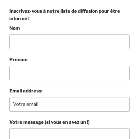
e
Inscrivez-vous à notre liste de diffusion pour être
informé !
b
Nom
o
o
k
Prénom
Email address:
Votre message (si vous en avez un !)