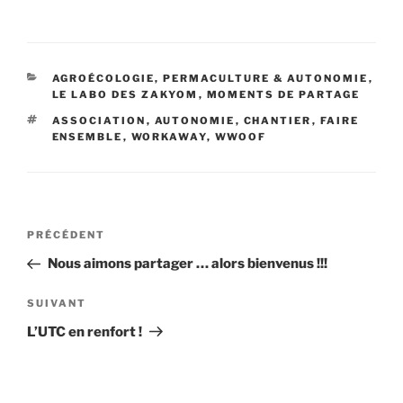
CATÉGORIES
AGROÉCOLOGIE, PERMACULTURE & AUTONOMIE
,
LE LABO DES ZAKYOM
,
MOMENTS DE PARTAGE
ÉTIQUETTES
ASSOCIATION
,
AUTONOMIE
,
CHANTIER
,
FAIRE
ENSEMBLE
,
WORKAWAY
,
WWOOF
Navigation
Article
PRÉCÉDENT
de
précédent
Nous aimons partager … alors bienvenus !!!
l’article
Article
SUIVANT
suivant
L’UTC en renfort !