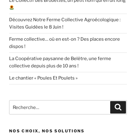
Le Collectif des Brouettes, un petit nom qui en dit long
Découvrez Notre Ferme Collective Agroécologique :
Visites Guidées le 8 Juin !
Ferme collective… où en est-on ? Des places encore
dispos !
La Coopérative paysanne de Belêtre, une ferme
collective depuis plus de 10 ans !
Le chantier « Poules Et Poulets »
Recherche
Recher
pour
:
NOS CHOIX, NOS SOLUTIONS