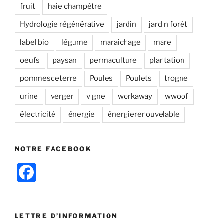
fruit
haie champêtre
Hydrologie régénérative
jardin
jardin forêt
label bio
légume
maraichage
mare
oeufs
paysan
permaculture
plantation
pommesdeterre
Poules
Poulets
trogne
urine
verger
vigne
workaway
wwoof
électricité
énergie
énergierenouvelable
NOTRE FACEBOOK
F
a
c
LETTRE D’INFORMATION