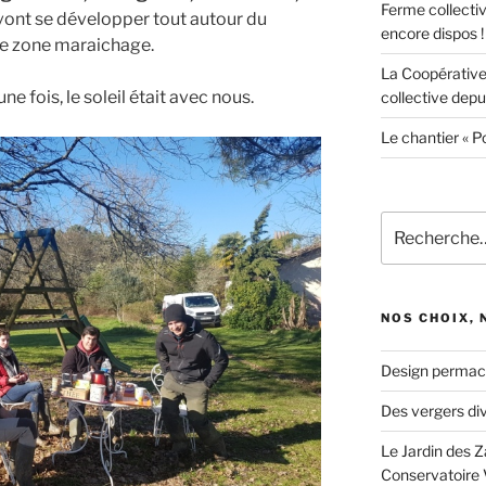
Ferme collecti
vont se développer tout autour du
encore dispos !
ure zone maraichage.
La Coopérative
ne fois, le soleil était avec nous.
collective depui
Le chantier « P
Recherche
pour
:
NOS CHOIX,
Design permac
Des vergers div
Le Jardin des Z
Conservatoire 