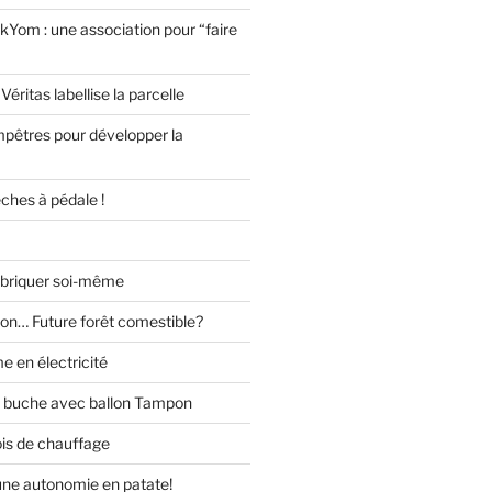
kYom : une association pour “faire
Véritas labellise la parcelle
pêtres pour développer la
èches à pédale !
abriquer soi-même
lon… Future forêt comestible?
 en électricité
s buche avec ballon Tampon
ois de chauffage
 une autonomie en patate!