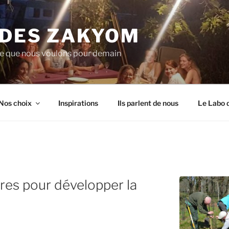
 DES ZAKYOM
de que nous voulons pour demain
Nos choix
Inspirations
Ils parlent de nous
Le Labo 
res pour développer la