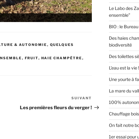
Le Labo des Za
ensemble”
e
BIO : le Bureau 
Des haies cham
biodiversité
LTURE & AUTONOMIE
,
QUELQUES
Des toilettes s
ENSEMBLE
,
FRUIT
,
HAIE CHAMPÊTRE
,
L’eau est la vie !
Une yourte à f
La mare du val
SUIVANT
Article
100% autonome
suivant
Les premières fleurs du verger !
Chauffage boi
On fait notre b
1er essai pour