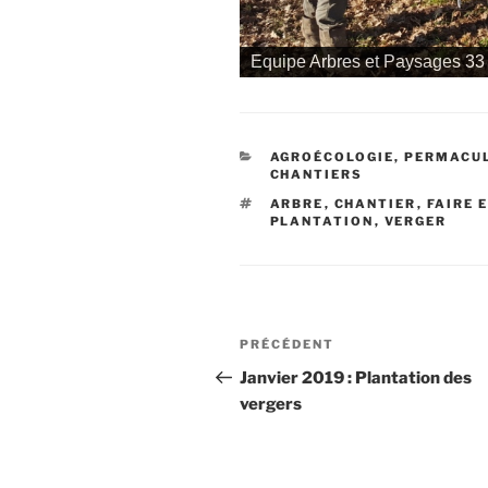
Arbres et Paysages en Girond
CATÉGORIES
AGROÉCOLOGIE, PERMACU
CHANTIERS
ÉTIQUETTES
ARBRE
,
CHANTIER
,
FAIRE 
PLANTATION
,
VERGER
Navigation
Article
PRÉCÉDENT
de
précédent
Janvier 2019 : Plantation des
vergers
l’article