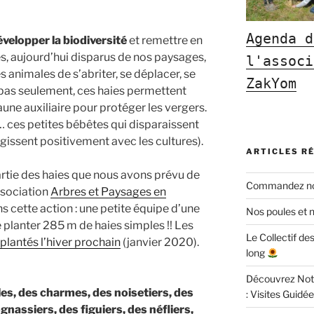
Agenda d
velopper la biodiversité
et remettre en
s, aujourd’hui disparus de nos paysages,
l'associ
 animales de s’abriter, se déplacer, se
ZakYom
 pas seulement, ces haies permettent
une auxiliaire pour protéger les vergers.
… ces petites bébêtes qui disparaissent
gissent positivement avec les cultures).
ARTICLES R
rtie des haies que nous avons prévu de
Commandez nos
association
Arbres et Paysages en
cette action : une petite équipe d’une
Nos poules et n
 planter 285 m de haies simples !! Les
Le Collectif de
lantés l’hiver prochain
(janvier 2020).
long
Découvrez Notr
les, des charmes, des noisetiers, des
: Visites Guidées
gnassiers, des figuiers, des néfliers,