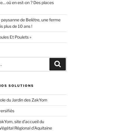
ve… où en est-on ? Des places
 paysanne de Belêtre, une ferme
s plus de 10 ans !
oules Et Poulets »
Recherche
 NOS SOLUTIONS
ole du Jardin des ZakYom
ersifiés
akYom, site d’accueil du
Végétal Régional d’Aquitaine