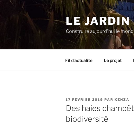
Aller
au
LE JARDIN
contenu
principal
Construire aujourd'hui le mon
Fil d’actualité
Le projet
PUBLIÉ
17 FÉVRIER 2019
PAR
KENZA
LE
Des haies champêt
biodiversité