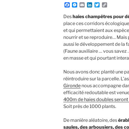
F
M
E
L
T
C
a
e
m
i
w
o
c
s
a
n
i
p
Des
haies champêtres pour dé
e
s
i
k
t
y
place ces corridors écologique
b
e
l
e
t
L
et qui permettaient aux espèces
o
n
d
e
i
o
g
I
r
n
nourrir et se reproduire… Mais
k
e
n
k
aussi le développement de la fa
r
(Faune auxiliaire … vous savez 
en masse et qui pourtant intera
Nous avons donc planté une pa
réintroduire sur la parcelle. L’
Gironde
nous accompagne dans 
efficacité redoutable est venue
400m de haies doubles seront p
Soit près de 1000 plants.
De manière aléatoire, des
érab
saules, des arbousiers, des co