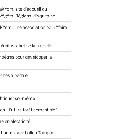
akYom, site d’accueil du
Végétal Régional d’Aquitaine
kYom : une association pour “faire
Véritas labellise la parcelle
pêtres pour développer la
èches à pédale !
abriquer soi-même
lon… Future forêt comestible?
 en électricité
s buche avec ballon Tampon