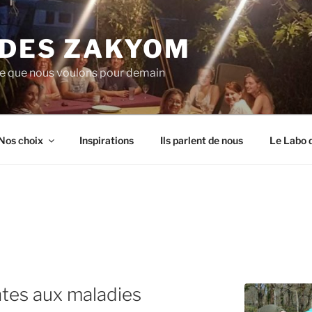
 DES ZAKYOM
de que nous voulons pour demain
Nos choix
Inspirations
Ils parlent de nous
Le Labo 
ntes aux maladies