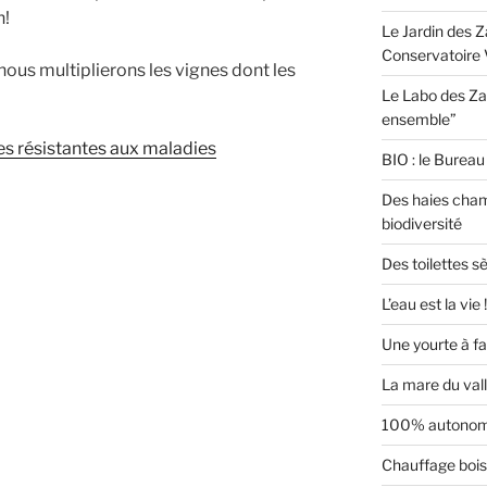
n!
Le Jardin des Z
Conservatoire 
nous multiplierons les vignes dont les
Le Labo des Za
ensemble”
nes résistantes aux maladies
BIO : le Bureau 
Des haies cham
biodiversité
Des toilettes s
L’eau est la vie !
Une yourte à f
La mare du val
100% autonome
Chauffage boi