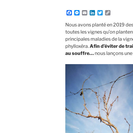
F
M
E
L
T
C
a
e
m
i
w
o
c
s
a
n
i
p
Nous avons planté en 2019 des 
e
s
i
k
t
y
toutes les vignes qu’on planten
b
e
l
e
t
L
principales maladies de la vigne,
o
n
d
e
i
o
g
I
r
n
phylloxéra.
Afin d’éviter de tra
k
e
n
k
au souffre…
nous lançons une
r