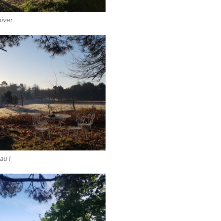
hiver
eau !