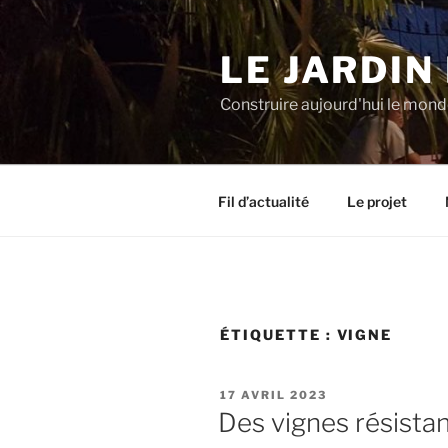
Aller
au
LE JARDIN
contenu
principal
Construire aujourd'hui le mon
Fil d’actualité
Le projet
ÉTIQUETTE :
VIGNE
PUBLIÉ
17 AVRIL 2023
LE
Des vignes résista