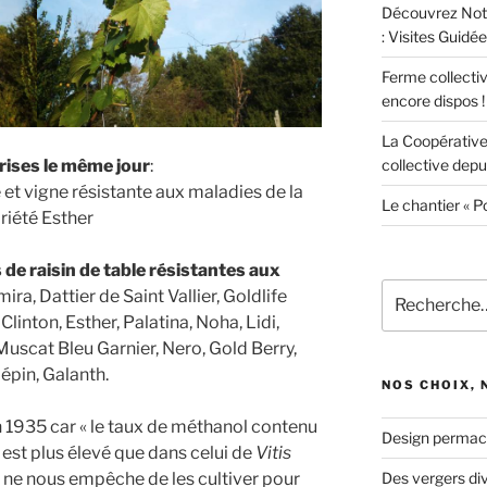
Découvrez Notr
: Visites Guidées
Ferme collecti
encore dispos !
La Coopérative
collective depui
rises le même jour
:
 et vigne résistante aux maladies de la
Le chantier « P
riété Esther
de raisin de table résistantes aux
Recherche
ira, Dattier de Saint Vallier, Goldlife
pour
linton, Esther, Palatina, Noha, Lidi,
:
uscat Bleu Garnier, Nero, Gold Berry,
pépin, Galanth.
NOS CHOIX,
n 1935 car « le taux de méthanol contenu
Design permac
 est plus élevé que dans celui de
Vitis
Des vergers div
n ne nous empêche de les cultiver pour