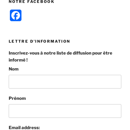
NOTRE FACEBOOK
F
a
c
LETTRE D’INFORMATION
e
Inscrivez-vous à notre liste de diffusion pour être
informé !
b
Nom
o
o
k
Prénom
Email address: