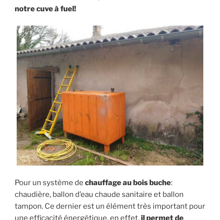
b
e
l
e
t
L
notre cuve à fuel!
o
n
d
e
i
o
g
I
r
n
k
e
n
k
r
Pour un système de
chauffage au bois buche
:
chaudière, ballon d’eau chaude sanitaire et ballon
tampon. Ce dernier est un élément très important pour
une efficacité énergétique, en effet,
il permet de