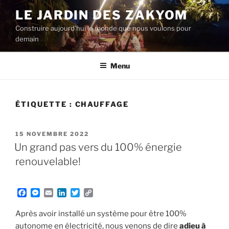
Aller
LE JARDIN DES ZAKYOM
au
Construire aujourd'hui le monde que nous voulons pour
contenu
demain
principal
Menu
ÉTIQUETTE :
CHAUFFAGE
PUBLIÉ
15 NOVEMBRE 2022
LE
Un grand pas vers du 100% énergie
renouvelable!
F
M
E
L
T
C
a
e
m
i
w
o
c
s
a
n
i
p
Après avoir installé un système pour être 100%
e
s
i
k
t
y
autonome en électricité, nous venons de dire
adieu à