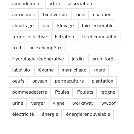
amendement
arbre
association
autonomie
biodiversité
bois
chantier
chauffage
eau
Elevage
faire ensemble
ferme collective
Filtration
forêt comestible
fruit
haie champêtre
Hydrologie régénérative
jardin
jardin forêt
label bio
légume
maraichage
mare
oeufs
paysan
permaculture
plantation
pommesdeterre
Poules
Poulets
trogne
urine
verger
vigne
workaway
wwoof
électricité
énergie
énergierenouvelable