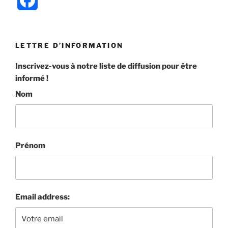
a
c
LETTRE D’INFORMATION
e
Inscrivez-vous à notre liste de diffusion pour être
informé !
b
Nom
o
o
k
Prénom
Email address: