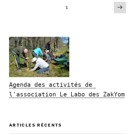
enfin
Pagination
Page
Page
1
pu
suiv
des
goûter
publications
nos
fruits! »
Agenda des activités de 
l'association Le Labo des ZakYom
ARTICLES RÉCENTS