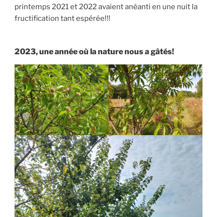
o
g
I
r
n
printemps 2021 et 2022 avaient anéanti en une nuit la
k
e
n
k
fructification tant espérée!!!
r
2023, une année où la nature nous a gâtés!