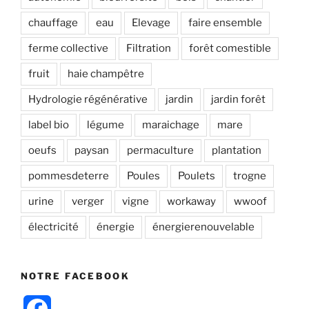
chauffage
eau
Elevage
faire ensemble
ferme collective
Filtration
forêt comestible
fruit
haie champêtre
Hydrologie régénérative
jardin
jardin forêt
label bio
légume
maraichage
mare
oeufs
paysan
permaculture
plantation
pommesdeterre
Poules
Poulets
trogne
urine
verger
vigne
workaway
wwoof
électricité
énergie
énergierenouvelable
NOTRE FACEBOOK
F