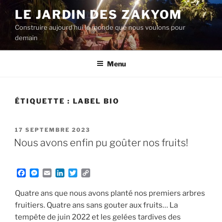
Aller
LE JARDIN DES ZAKYOM
au
Construire aujourd'hui le monde que nous voulons pour
contenu
demain
principal
Menu
ÉTIQUETTE :
LABEL BIO
PUBLIÉ
17 SEPTEMBRE 2023
LE
Nous avons enfin pu goûter nos fruits!
F
M
E
L
T
C
a
e
m
i
w
o
c
s
a
n
i
p
Quatre ans que nous avons planté nos premiers arbres
e
s
i
k
t
y
fruitiers. Quatre ans sans gouter aux fruits… La
b
e
l
e
t
L
tempête de juin 2022 et les gelées tardives des
o
n
d
e
i