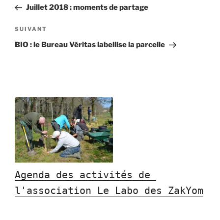
de
précédent
Juillet 2018 : moments de partage
l’article
Article
SUIVANT
suivant
BIO : le Bureau Véritas labellise la parcelle
Agenda des activités de 
l'association Le Labo des ZakYom