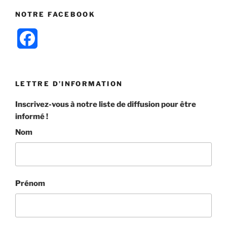
NOTRE FACEBOOK
F
a
c
LETTRE D’INFORMATION
e
Inscrivez-vous à notre liste de diffusion pour être
informé !
b
Nom
o
o
k
Prénom