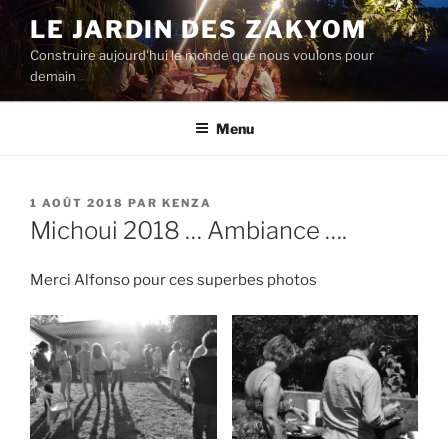
Aller
LE JARDIN DES ZAKYOM
au
Construire aujourd'hui le monde que nous voulons pour
contenu
demain
principal
Menu
PUBLIÉ
1 AOÛT 2018
PAR
KENZA
LE
Michoui 2018 … Ambiance ….
Merci Alfonso pour ces superbes photos