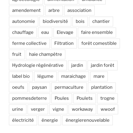
amendement
arbre
association
autonomie
biodiversité
bois
chantier
chauffage
eau
Elevage
faire ensemble
ferme collective
Filtration
forêt comestible
fruit
haie champêtre
Hydrologie régénérative
jardin
jardin forêt
label bio
légume
maraichage
mare
oeufs
paysan
permaculture
plantation
pommesdeterre
Poules
Poulets
trogne
urine
verger
vigne
workaway
wwoof
électricité
énergie
énergierenouvelable