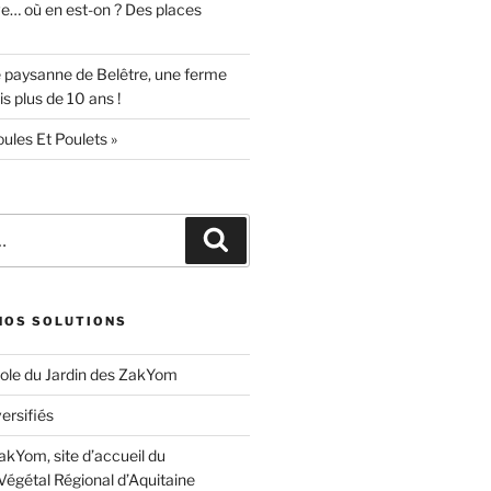
ve… où en est-on ? Des places
 paysanne de Belêtre, une ferme
s plus de 10 ans !
oules Et Poulets »
Recherche
 NOS SOLUTIONS
ole du Jardin des ZakYom
ersifiés
akYom, site d’accueil du
Végétal Régional d’Aquitaine