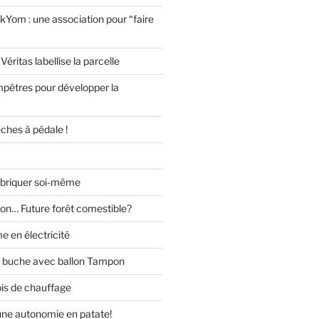
kYom : une association pour “faire
Véritas labellise la parcelle
pêtres pour développer la
èches à pédale !
abriquer soi-même
lon… Future forêt comestible?
 en électricité
s buche avec ballon Tampon
ois de chauffage
 une autonomie en patate!