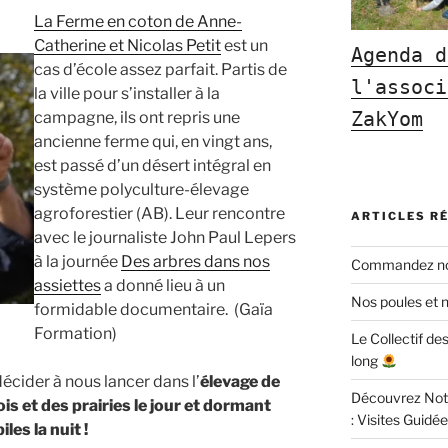
La Ferme en coton de Anne-
Catherine et Nicolas Petit
est un
Agenda d
cas d’école assez parfait. Partis de
l'associ
la ville pour s’installer à la
ZakYom
campagne, ils ont repris une
ancienne ferme qui, en vingt ans,
est passé d’un désert intégral en
système polyculture-élevage
agroforestier (AB). Leur rencontre
ARTICLES R
avec le journaliste John Paul Lepers
à la journée
Des arbres dans nos
Commandez nos
assiettes
a donné lieu à un
Nos poules et n
formidable documentaire. (Gaïa
Formation)
Le Collectif de
long
décider à nous lancer dans l’
élevage de
Découvrez Notr
is et des prairies le jour et dormant
: Visites Guidées
es la nuit !