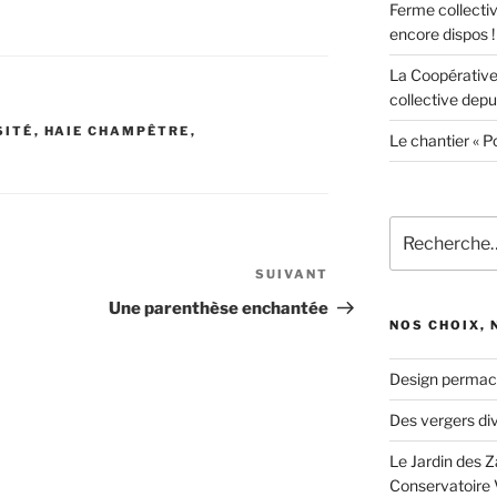
Ferme collecti
encore dispos !
La Coopérative
collective depui
SITÉ
,
HAIE CHAMPÊTRE
,
Le chantier « P
Recherche
pour
SUIVANT
Article
:
suivant
Une parenthèse enchantée
NOS CHOIX,
Design permac
Des vergers div
Le Jardin des Z
Conservatoire 