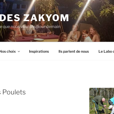
 DES ZAKYOM
de que nous voulons pour demain
Nos choix
Inspirations
Ils parlent de nous
Le Labo 
s Poulets