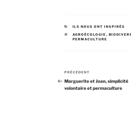
CATÉGORIES
ILS NOUS ONT INSPIRÉS
ÉTIQUETTES
AGROÉCOLOGIE
,
BIODIVER
PERMACULTURE
Navigation
Article
PRÉCÉDENT
de
précédent
Marguerite et Joan, simplicité
volontaire et permaculture
l’article