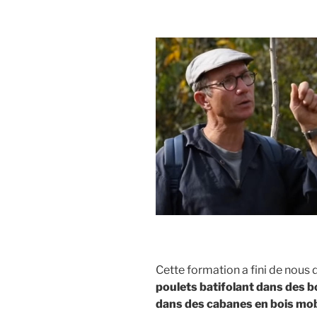
c
s
a
n
i
p
e
s
i
k
t
y
b
e
l
e
t
L
o
n
d
e
i
o
g
I
r
n
k
e
n
k
r
Cette formation a fini de nous 
poulets batifolant dans des bo
dans des cabanes en bois mobil