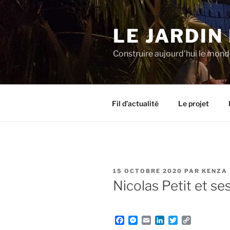
Aller
au
LE JARDIN
contenu
principal
Construire aujourd'hui le mon
Fil d’actualité
Le projet
PUBLIÉ
15 OCTOBRE 2020
PAR
KENZA
LE
Nicolas Petit et se
F
M
E
L
T
C
a
e
m
i
w
o