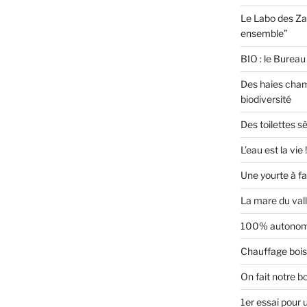
Le Labo des Za
ensemble”
BIO : le Bureau 
Des haies cham
biodiversité
Des toilettes s
L’eau est la vie !
Une yourte à f
La mare du val
100% autonome
Chauffage boi
On fait notre b
1er essai pour